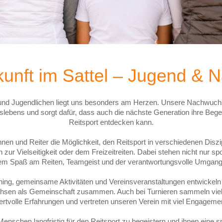
kunft im Sattel – Jugend &
und Jugendlichen liegt uns besonders am Herzen. Unsere Nachwuchsar
slebens und sorgt dafür, dass auch die nächste Generation ihre Bege
Reitsport entdecken kann.
nnen und Reiter die Möglichkeit, den Reitsport in verschiedenen Disz
 zur Vielseitigkeit oder dem Freizeitreiten. Dabei stehen nicht nur spo
lem Spaß am Reiten, Teamgeist und der verantwortungsvolle Umgang
ing, gemeinsame Aktivitäten und Vereinsveranstaltungen entwickeln
chsen als Gemeinschaft zusammen. Auch bei Turnieren sammeln vie
rtvolle Erfahrungen und vertreten unseren Verein mit viel Engageme
 Menschen langfristig für den Reitsport zu begeistern und ihnen eine s