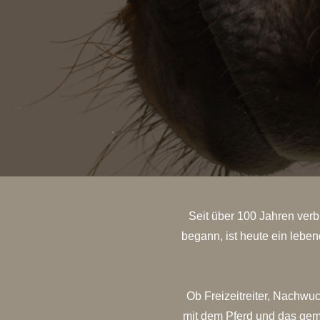
Seit über 100 Jahren verb
begann, ist heute ein leben
Ob Freizeitreiter, Nachwu
mit dem Pferd und das geme