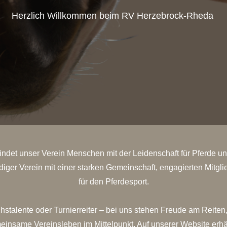
Herzlich Willkommen beim RV Herzebrock-Rheda
indet unser Verein Menschen mit der Leidenschaft für Pferde un
diger Verein mit einer starken Gemeinschaft, engagierten Mitgl
für den Pferdesport.
chstalente oder Turnierreiter – bei uns stehen Freude am Reiten
insame Vereinsleben im Mittelpunkt. Auf unserer Website erhäl