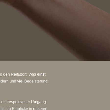
d den Reitsport. Was einst
iedern und viel Begeisterung
, ein respektvoller Umgang
tst du Einblicke in unseren